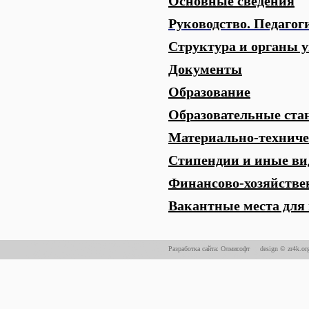
Основные сведения
Руководство. Педагог
Структура и органы 
Документы
Образование
Образовательные ста
Материально-техничес
Стипендии и иные ви
Финансово-хозяйстве
Вакантные места для 
Разработка сайта: Олмисофт
design © zr4k.or