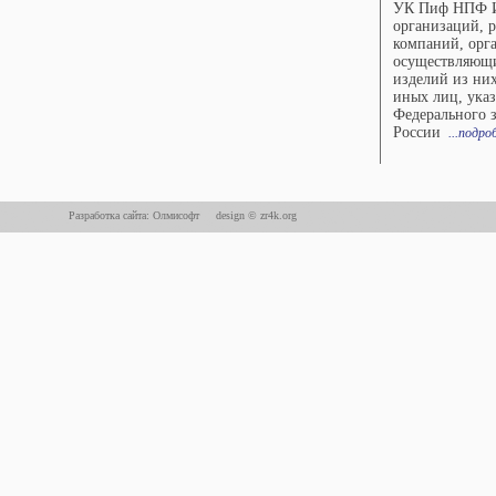
УК Пиф НПФ И
организаций, 
компаний, орг
осуществляющ
изделий из них
иных лиц, указ
Федерального 
России
...подро
Разработка сайта: Олмисофт
design © zr4k.org