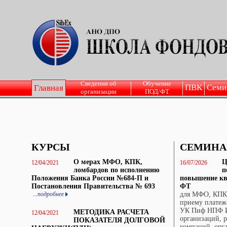
Сведения об
Обучение
ПВК
Семи
Главная
организации
ПОД/ФТ
КУРСЫ
СЕМИНА
О мерах МФО, КПК,
Ц
12/04/2021
16/07/2026
ломбардов по исполнению
п
Положения Банка России №684-П и
повышение кв
Постановления Правительства № 693
ФТ
...подробнее
для МФО, КПК,
приему платеж
УК Пиф НПФ И
МЕТОДИКА РАСЧЕТА
12/04/2021
организаций, 
ПОКАЗАТЕЛЯ ДОЛГОВОЙ
компаний, орг